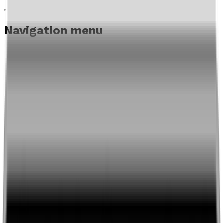
Navigation menu