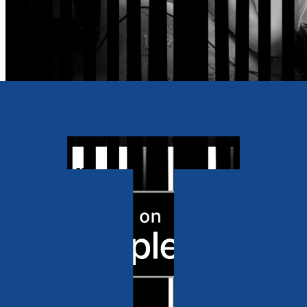
Also available as
Ebook
RRP
£5.99
Romance
El Juego del Amor
Dinero, sexo y drogas