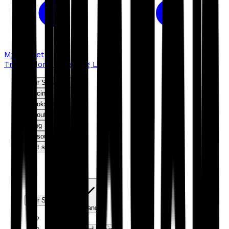
My basket
Troubador Publishing Ltd
Our Services
Pricing
Bookshop
About us
Blog
Resources
Get started
Our Services
Expand
Editorial