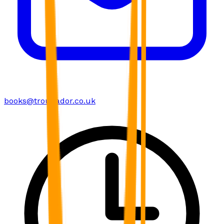
books@troubador.co.uk