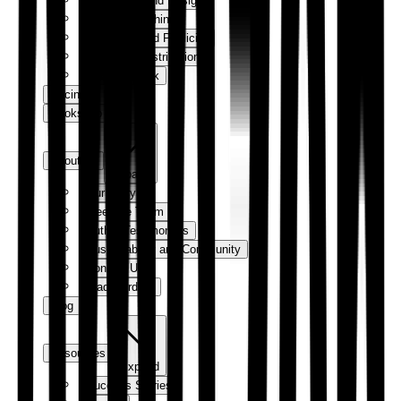
Production and Design
Digital Publishing
Marketing and Publicity
Sales and Distribution
How We Work
Pricing
Bookshop
About us
Expand
Our Story
Meet the Team
Author Testimonials
Sustainability and Community
Contact Us
Trade Orders
Blog
Resources
Expand
Success Stories