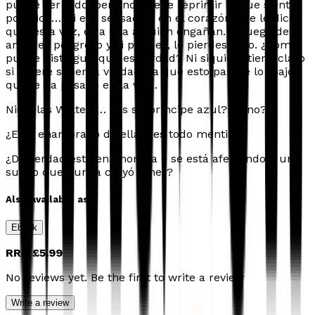
puede ver todo, pero no puede reprimir lo que siente
por Nick… Ni esa sensación en el corazón que le dice
que, esta vez, es a ella a quien engañan. El juego del
amor es peligroso y si pierdes, lo pierdes todo. ¿Cómo
puede distinguir qué es verdad? Ni siquiera tiene claro
si quiere saber la verdad, ya que esto parece lo major
que le ha pasado en la vida.
Nicholas Walters… ¿Es su príncipe azul? ¿O no?
¿Está enamorado de ella o es todo mentira?
¿De verdad está enamorada o se está aferrando a un
sueño que nunca creyó tener?
Also available as
Ebook
RRP
£5.99
No reviews yet. Be the first to write a review
Write a review