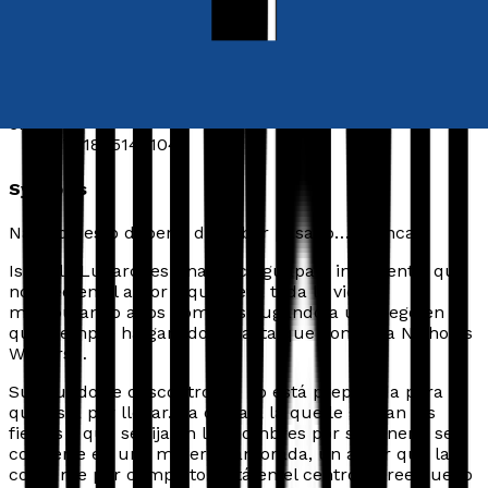
by
Mara Jane
Released:
28th February, 2024
Format:
eBook
eISBN:
9781805148104
Synopsis
Nada de esto debería de haber pasado… ¡Nunca!
Isabelle Lucardi es una chica guapa e inteligente, que
no cree en el amor y que lleva toda la vida
manipulando a los hombres, jugando a un juego en el
que siempre ha ganado… Hasta que conoce a Nicholas
Walters…
Su mundo se descontrola y no está preparada para lo
que está por llegar. La chica a la que le gustan las
fiestas y que se fija en los hombres por su dinero, se
convierte en una mujer enamorada, un amor que la
consume por completo. Está en el centro y cree que lo