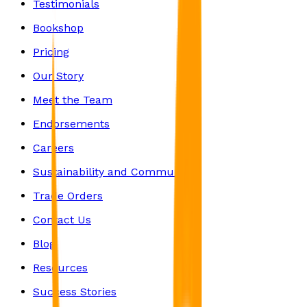
Testimonials
Bookshop
Pricing
Our Story
Meet the Team
Endorsements
Careers
Sustainability and Community
Trade Orders
Contact Us
Blog
Resources
Success Stories