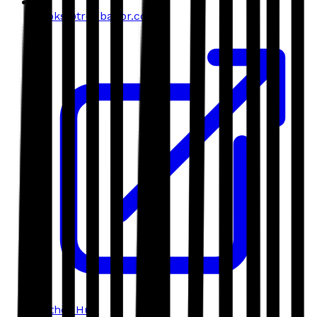
books@troubador.co.uk
Author Hub