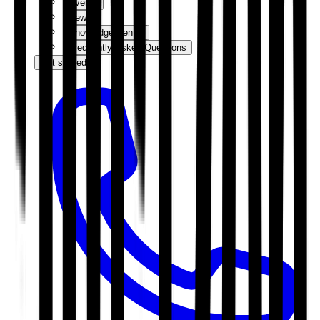
Events
News
Knowledge Centre
Frequently Asked Questions
Get started